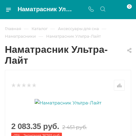
0
Наматрасник Ультра-Лайт - Magnat
—
—
—
Главная
Каталог
Аксессуары для сна
—
Наматрасники
Наматрасник Ультра-Лайт
Наматрасник Ультра-
Лайт
2 083.35
руб.
2 451
руб.
-
15
%
Экономия
367.65
руб.