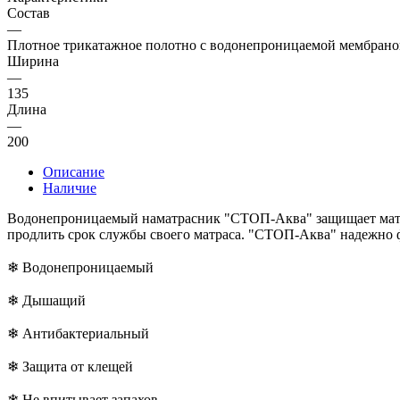
Состав
—
Плотное трикатажное полотно с водонепроницаемой мембраной
Ширина
—
135
Длина
—
200
Описание
Наличие
Водонепроницаемый наматрасник "СТОП-Аква" защищает матрас
продлить срок службы своего матраса. "СТОП-Аква" надежно ф
❄ Водонепроницаемый
❄ Дышащий
❄ Антибактериальный
❄ Защита от клещей
❄ Не впитывает запахов